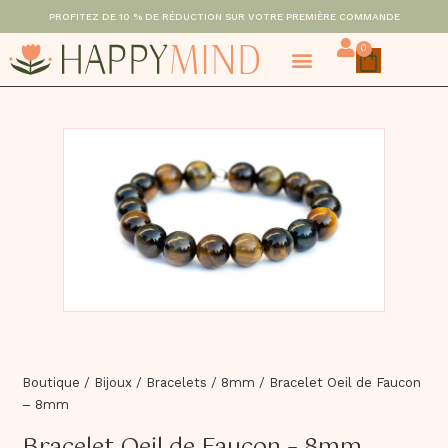
PROFITEZ DE 10 % DE RÉDUCTION SUR VOTRE PREMIÈRE COMMANDE
0
Boutique
/
Bijoux
/
Bracelets
/
8mm
/
Bracelet Oeil de Faucon
– 8mm
Bracelet Oeil de Faucon – 8mm