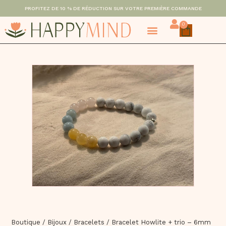
PROFITEZ DE 10 % DE RÉDUCTION SUR VOTRE PREMIÈRE COMMANDE
0
Boutique
/
Bijoux
/
Bracelets
/
Bracelet Howlite + trio – 6mm